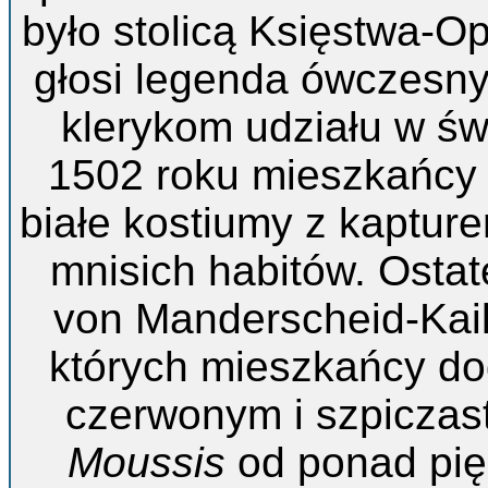
było stolicą Księstwa-O
głosi legenda ówczesny
klerykom udziału w św
1502 roku mieszkańcy w
białe kostiumy z kaptur
mnisich habitów. Osta
von Manderscheid-Kail
których mieszkańcy do
czerwonym i szpicza
Moussis
od ponad pię