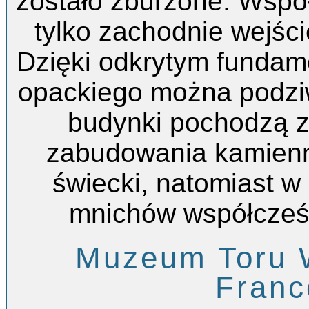
zostało zburzone. Współ
tylko zachodnie wejści
Dzięki odkrytym fundam
opackiego można podziw
budynki pochodzą z
zabudowania kamienn
świecki, natomiast 
mnichów współcześ
Muzeum Toru 
Fran