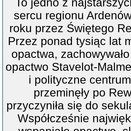
To jedno z najstarszyc
sercu regionu Ardenó
roku przez Świętego R
Przez ponad tysiąc lat m
opactwa, zachowywało 
opactwo Stavelot-Malm
i polityczne centrum
przeminęły po Rewo
przyczyniła się do sekula
Współcześnie najwięk