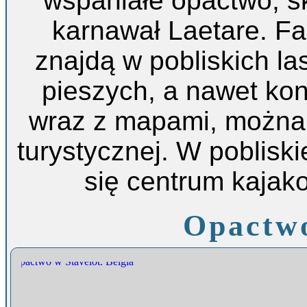
wspaniałe opactwo, s
karnawał Laetare. F
znajdą w pobliskich la
pieszych, a nawet kon
wraz z mapami, można 
turystycznej. W poblisk
się centrum kajak
Opactwo